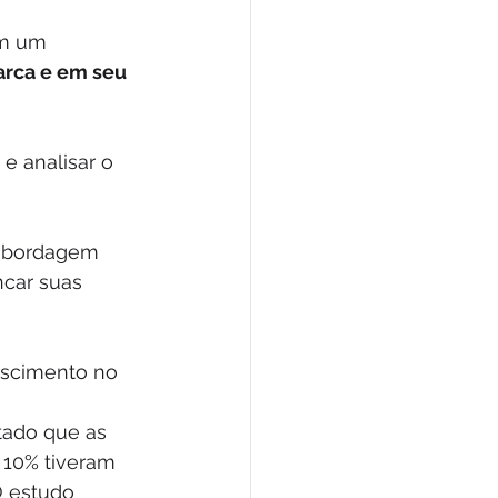
im um 
arca e em seu 
e analisar o 
 abordagem 
car suas 
escimento no 
tado que as 
10% tiveram 
 estudo 