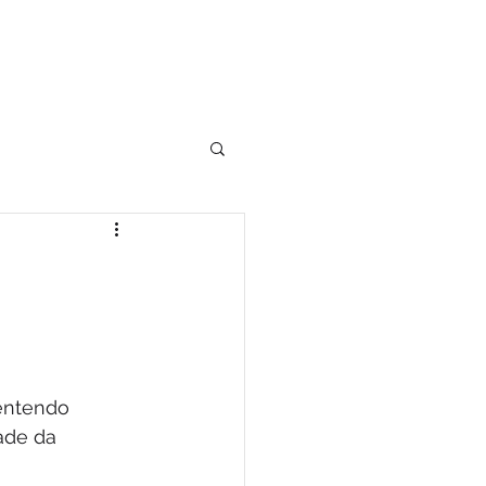
CHECKING
BLOG
entendo 
ade da 