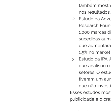
também mostrou
nos resultados.
Estudo da Adve
Research Found
1.000 marcas d
sucedidas aum
que aumentara
1,5% no market
Estudo da IPA: A
que analisou o
setores. O est
tiveram um au
que não invest
Esses estudos most
publicidade e o cr