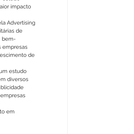
aior impacto 
la Advertising 
árias de 
s bem-
s empresas 
escimento de 
u um estudo 
em diversos 
blicidade 
 empresas 
to em 