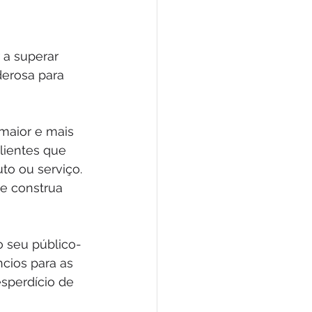
 a superar 
erosa para 
maior e mais 
clientes que 
o ou serviço. 
e construa 
 seu público-
ncios para as 
sperdício de 