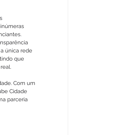
s 
 inúmeras 
ciantes. 
ansparência 
a única rede 
tindo que 
eal. 
idade. Com um 
ube Cidade 
a parceria 