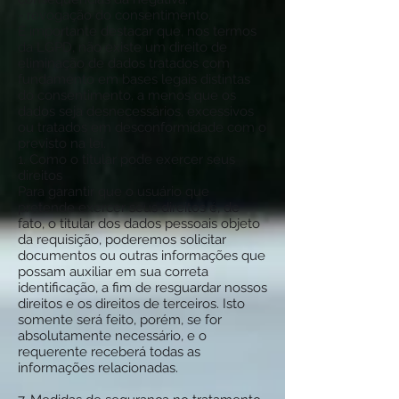
- revogação do consentimento.
É importante destacar que, nos termos
da LGPD, não existe um direito de
eliminação de dados tratados com
fundamento em bases legais distintas
do consentimento, a menos que os
dados seja desnecessários, excessivos
ou tratados em desconformidade com o
previsto na lei.
1. Como o titular pode exercer seus
direitos
Para garantir que o usuário que
pretende exercer seus direitos é, de
fato, o titular dos dados pessoais objeto
da requisição, poderemos solicitar
documentos ou outras informações que
possam auxiliar em sua correta
identificação, a fim de resguardar nossos
direitos e os direitos de terceiros. Isto
somente será feito, porém, se for
absolutamente necessário, e o
requerente receberá todas as
informações relacionadas.