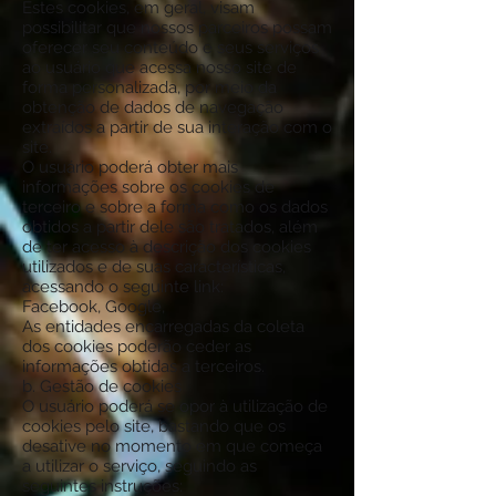
Estes cookies, em geral, visam
possibilitar que nossos parceiros possam
oferecer seu conteúdo e seus serviços
ao usuário que acessa nosso site de
forma personalizada, por meio da
obtenção de dados de navegação
extraídos a partir de sua interação com o
site.
O usuário poderá obter mais
informações sobre os cookies de
terceiro e sobre a forma como os dados
obtidos a partir dele são tratados, além
de ter acesso à descrição dos cookies
utilizados e de suas características,
acessando o seguinte link:
Facebook, Google,
As entidades encarregadas da coleta
dos cookies poderão ceder as
informações obtidas a terceiros.
b. Gestão de cookies
O usuário poderá se opor à utilização de
cookies pelo site, bastando que os
desative no momento em que começa
a utilizar o serviço, seguindo as
seguintes instruções: