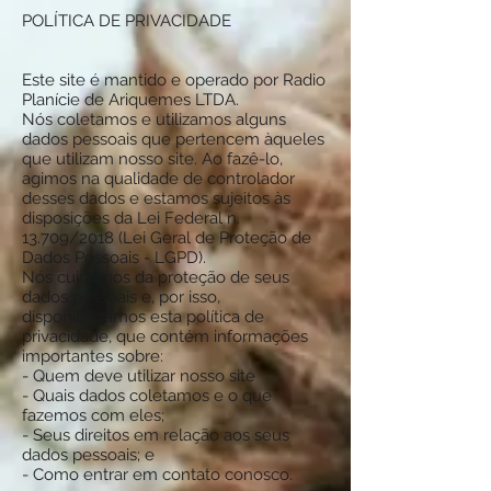
POLÍTICA DE PRIVACIDADE
Este site é mantido e operado por Radio
Planície de Ariquemes LTDA.
Nós coletamos e utilizamos alguns
dados pessoais que pertencem àqueles
que utilizam nosso site. Ao fazê-lo,
agimos na qualidade de controlador
desses dados e estamos sujeitos às
disposições da Lei Federal n.
13.709/2018 (Lei Geral de Proteção de
Dados Pessoais - LGPD).
Nós cuidamos da proteção de seus
dados pessoais e, por isso,
disponibilizamos esta política de
privacidade, que contém informações
importantes sobre:
- Quem deve utilizar nosso site
- Quais dados coletamos e o que
fazemos com eles;
- Seus direitos em relação aos seus
dados pessoais; e
- Como entrar em contato conosco.