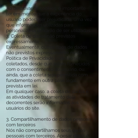
________
Ao desativar os cookies, é importante
ter em mente que a experiência do
usuário poderá ser prejudicada, uma vez
que informações utilizadas para
personalizá-la deixarão de ser utilizadas.
3. Coleta de dados não previstos
expressamente
Eventualmente, outros tipos de dados
não previstos expressamente nesta
Política de Privacidade poderão ser
coletados, desde que sejam fornecidos
com o consentimento do usuário, ou,
ainda, que a coleta seja permitida com
fundamento em outra base legal
prevista em lei.
Em qualquer caso, a coleta de dados e
as atividades de tratamento dela
decorrentes serão informadas aos
usuários do site.
3. Compartilhamento de dados pessoais
com terceiros
Nós não compartilhamos seus dados
pessoais com terceiros. Apesar disso, é