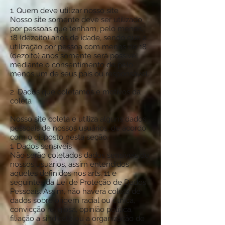
1. Quem deve utilizar nosso site
Nosso site somente deve ser utilizado
por pessoas que tenham, pelo menos,
18 (dezoito) anos de idade, sendo que a
utilização por pessoa com menos de 18
(dezoito) anos somente será possível
mediante o consentimento de pelo
menos um de seus pais ou responsável.
2. Dados que coletamos e motivos da
coleta
Nosso site coleta e utiliza alguns dados
pessoais de nossos usuários, de acordo
com o disposto nesta seção.
1. Dados sensíveis
Não serão coletados dados sensíveis de
nossos usuários, assim entendidos
aqueles definidos nos arts. 11 e
seguintes da Lei de Proteção de Dados
Pessoais. Assim, não haverá coleta de
dados sobre origem racial ou étnica,
convicção religiosa, opinião política,
filiação a sindicato ou a organização de