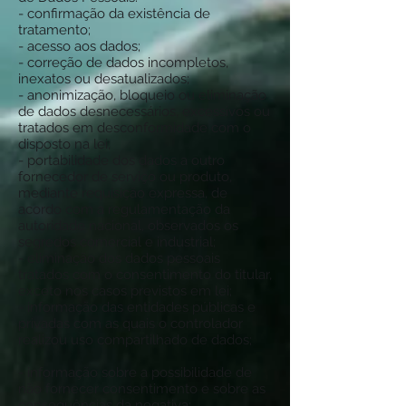
- confirmação da existência de
tratamento;
- acesso aos dados;
- correção de dados incompletos,
inexatos ou desatualizados;
- anonimização, bloqueio ou eliminação
de dados desnecessários, excessivos ou
tratados em desconformidade com o
disposto na lei;
- portabilidade dos dados a outro
fornecedor de serviço ou produto,
mediante requisição expressa, de
acordo com a regulamentação da
autoridade nacional, observados os
segredos comercial e industrial;
- eliminação dos dados pessoais
tratados com o consentimento do titular,
exceto nos casos previstos em lei;
- informação das entidades públicas e
privadas com as quais o controlador
realizou uso compartilhado de dados;
- informação sobre a possibilidade de
não fornecer consentimento e sobre as
consequências da negativa;