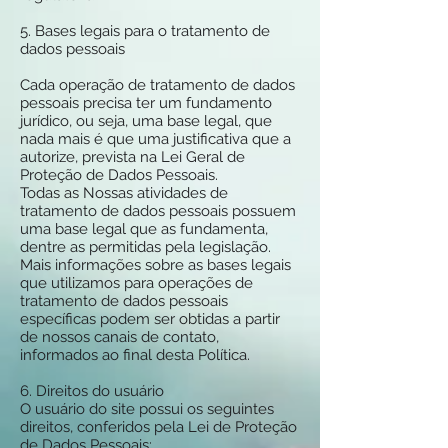
5. Bases legais para o tratamento de
dados pessoais
Cada operação de tratamento de dados
pessoais precisa ter um fundamento
jurídico, ou seja, uma base legal, que
nada mais é que uma justificativa que a
autorize, prevista na Lei Geral de
Proteção de Dados Pessoais.
Todas as Nossas atividades de
tratamento de dados pessoais possuem
uma base legal que as fundamenta,
dentre as permitidas pela legislação.
Mais informações sobre as bases legais
que utilizamos para operações de
tratamento de dados pessoais
específicas podem ser obtidas a partir
de nossos canais de contato,
informados ao final desta Política.
6. Direitos do usuário
O usuário do site possui os seguintes
direitos, conferidos pela Lei de Proteção
de Dados Pessoais: